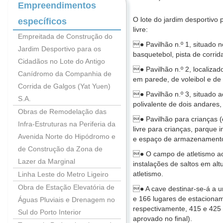
Empreendimentos
O lote do jardim desportivo
específicos
livre:
Empreitada de Construção do
● Pavilhão n.º 1, situado n
Jardim Desportivo para os
basquetebol, pista de corrida
Cidadãos no Lote do Antigo
● Pavilhão n.º 2, localiza
Canídromo da Companhia de
em parede, de voleibol e de
Corrida de Galgos (Yat Yuen)
● Pavilhão n.º 3, situado a
S.A.
polivalente de dois andares, 
Obras de Remodelação das
● Pavilhão para crianças (o
Infra-Estruturas na Periferia da
livre para crianças, parque i
Avenida Norte do Hipódromo e
e espaço de armazenamento,
de Construção da Zona de
● O campo de atletismo ao a
Lazer da Marginal
instalações de saltos em al
atletismo.
Linha Leste do Metro Ligeiro
Obra de Estação Elevatória de
● A cave destinar-se-á a u
e 166 lugares de estacionam
Águas Pluviais e Drenagem no
respectivamente, 415 e 425 
Sul do Porto Interior
aprovado no final).