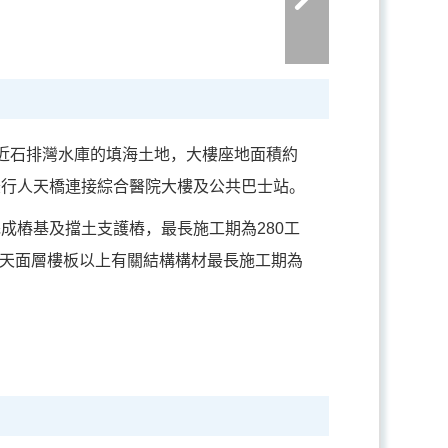
鄰近石排灣水庫的填海土地，大樓座地面積約
有4條行人天橋連接綜合醫院大樓及公共巴士站。
成樁基及擋土支護樁，最長施工期為280工
及天面層樓板以上有關結構構材最長施工期為