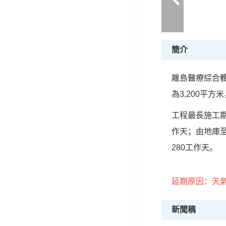
簡介
離島醫療綜合體
為3,200平
工程最長施工期
作天；由地庫
280工作天。
延期原因：天
新聞稿