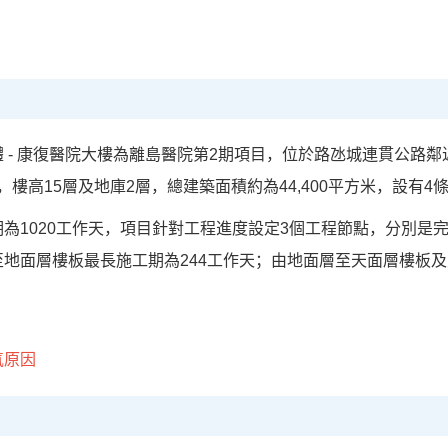
 - 康復醫院大樓為離島醫院第2期項目，位於路氹城連貫公路
方米，樓高15層及地庫2層，總建築面積約為44,400平方米，設
為1020工作天，項目針對工程進度設定3個工程節點，分別是完
至地面層樓板最長施工期為244工作天；由地面層至天面層樓板
氣原因