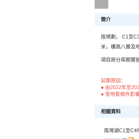
簡介
按規劃， C1至
米，樓高八層及地
項目將分兩期實
延期原因：
● 由2022年至
● 受地質條件影響:
相關資料
南灣湖C1至C