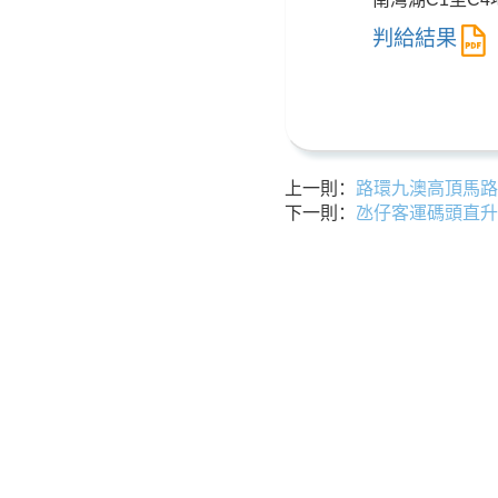
判給結果
上一則：
路環九澳高頂馬路擴
下一則：
氹仔客運碼頭直升