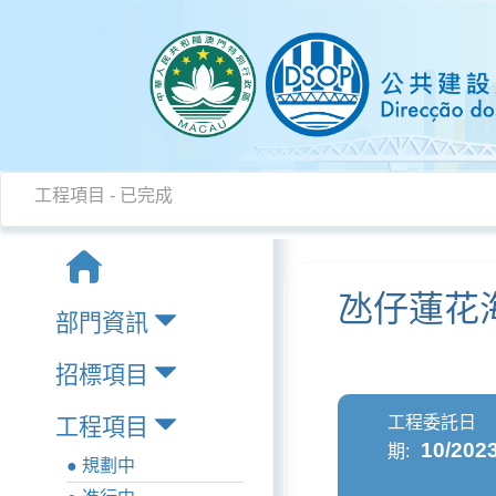
工程項目 - 已完成
氹仔蓮花
部門資訊
招標項目
工程委託日
工程項目
10/202
期:
● 規劃中