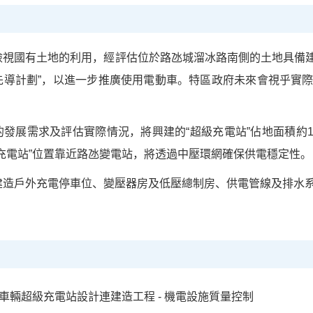
檢視國有土地的利用，經評估位於路氹城溜冰路南側的土地具備建造
先導計劃”，以進一步推廣使用電動車。特區政府未來會視乎實
發展需求及評估實際情況，將興建的“超級充電站”佔地面積約1
充電站”位置靠近路氹變電站，將透過中壓環網確保供電穩定性。
建造戶外充電停車位、變壓器房及低壓總制房、供電管線及排水
車輛超級充電站設計連建造工程 - 機電設施質量控制