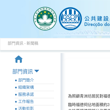
部門資訊
-
新聞稿
部門資訊
● 部門簡介
● 組織架構
● 服務承諾
為照顧青洲坊居民對福
● 工作報告
臨時福德祠佔地面積約2
● 活動剪影