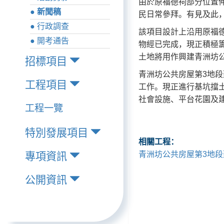
由於原福德祠部分位置
● 新聞稿
民日常參拜。有見及此，
● 行政調查
該項目設計上沿用原福
● 開考通告
物經已完成，現正積極
土地將用作興建青洲坊
招標項目
青洲坊公共房屋第3地段
工程項目
工作。現正進行基坑擋土牆
社會設施、平台花園及建
工程一覽
特別發展項目
相關工程：
青洲坊公共房屋第3地段
專項資訊
公開資訊