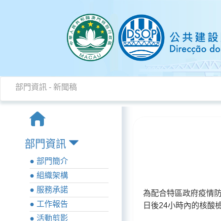
部門資訊
-
新聞稿
部門資訊
● 部門簡介
● 組織架構
● 服務承諾
為配合特區政府疫情防
● 工作報告
日後24小時內的核酸
● 活動剪影