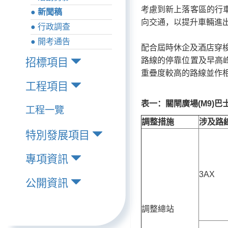
考慮到新上落客區的行
● 新聞稿
向交通，以提升車輛進
● 行政調查
● 開考通告
配合屆時休企及酒店穿梭
路線的停靠位置及早高
招標項目
重疊度較高的路線並作
工程項目
表一：關閘廣場
(M9)
巴
工程一覽
調整措施
涉及路
特別發展項目
專項資訊
3AX
公開資訊
調整總站