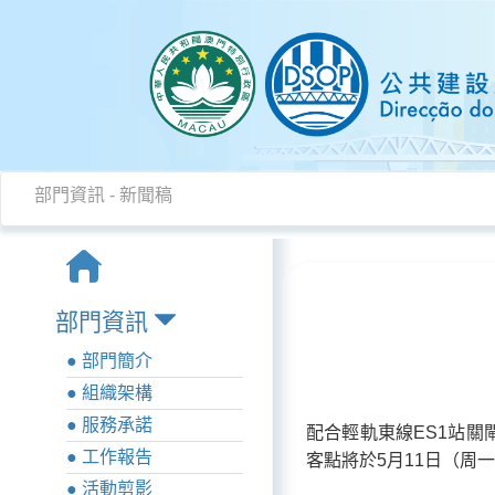
部門資訊
-
新聞稿
部門資訊
● 部門簡介
● 組織架構
● 服務承諾
配合輕軌東線ES1站關
● 工作報告
客點將於5月11日（周
● 活動剪影