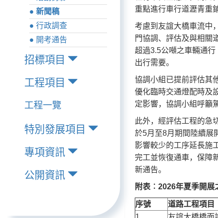
重點進行車行道瀝青重
● 新聞稿
● 行政調查
考慮到友誼大橋車流中
門協調、評估及與相關道
● 開考通告
超過3.5公噸之車輛
招標項目
出行需要。
協調小組已提前評估其
工程項目
優化臨時交通燈配時及
定影響，協調小組呼籲
工程一覽
此外，經評估工程的急
特別發展項目
於5月至8月期間陸續
影響較少的工序延長施
專項資訊
完工並恢復通車，保障
新通告。
公開資訊
附表︰
2026
年夏季開展
序號
道路工程項目
1
友誼大橋橋面