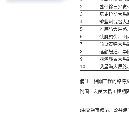
2
氹仔徐日昇寅
3
基馬拉斯大馬
4
罅些喇提督大
5
雅廉訪大馬路
6
快艇頭街、關
7
倫斯泰特大馬
8
運動場道、學
9
西灣湖景大馬
10
冼星海大馬路
備註：相關工程的臨時
附圖：友誼大橋工程期間
(由交通事務局、公共建