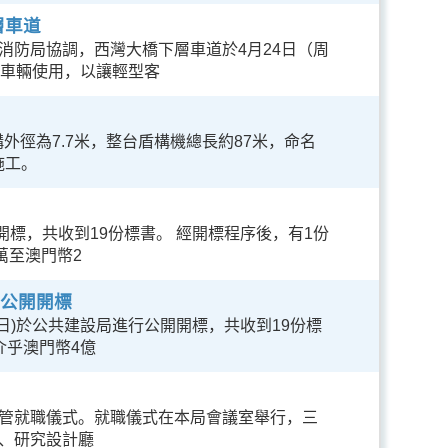
層車道
消防局協調，西灣大橋下層車道於4月24日（周
他車輛使用，以讓輕型客
外徑為7.7米，整台盾構機總長約87米，命名
施工。
開標，共收到19份標書。 經開標程序後，有1份
萬至澳門幣2
庫公開開標
7日)於公共建設局進行公開開標，共收到19份標
介乎澳門幣4億
管就職儀式。就職儀式在本局會議室舉行，三
、研究設計廳