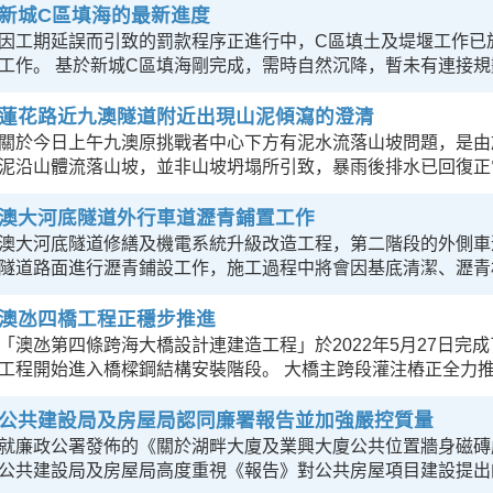
新城C區填海的最新進度
因工期延誤而引致的罰款程序正進行中，C區填土及堤堰工作已
工作。 基於新城C區填海剛完成，需時自然沉降，暫未有連接
蓮花路近九澳隧道附近出現山泥傾瀉的澄清
關於今日上午九澳原挑戰者中心下方有泥水流落山坡問題，是由
泥沿山體流落山坡，並非山坡坍塌所引致，暴雨後排水已回復正
澳大河底隧道外行車道瀝青鋪置工作
澳大河底隧道修繕及機電系統升級改造工程，第二階段的外側車道
隧道路面進行瀝青鋪設工作，施工過程中將會因基底清潔、瀝青
澳氹四橋工程正穩步推進
「澳氹第四條跨海大橋設計連建造工程」於2022年5月27日
工程開始進入橋樑鋼結構安裝階段。 大橋主跨段灌注樁正全力
公共建設局及房屋局認同廉署報告並加強嚴控質量
就廉政公署發佈的《關於湖畔大廈及業興大廈公共位置牆身磁磚嚴
公共建設局及房屋局高度重視《報告》對公共房屋項目建設提出