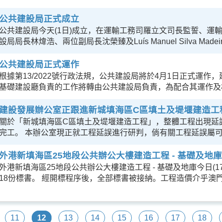
公共建設局正式成立
公共建設局今天(1日)成立，在運輸工務司羅立文司長監誓、運
設局局長林煒浩、兩位副局長沈榮臻及Luís Manuel Silva Madeira d
公共建設局正式運作
根據第13/2022號行政法規，公共建設局將於4月1日正式運
基礎建設廳負責的工作將轉由公共建設局負責，為配合其運作及
建設發展辦公室正跟進新城填海區C區填土及堤堰建造工
關於「新城填海區C區填土及堤堰建造工程」，整體工程出現延誤
完工。 本辦公室現正就工程延誤進行研判，倘有關工程延誤屬
外港新填海區25地段公共辦公大樓建造工程 - 基礎及地
外港新填海區25地段公共辦公大樓建造工程 - 基礎及地庫今日(
18份標書。 經開標程序後，全部標書被接納。工程造價介乎澳門
11
12
13
14
15
16
17
18