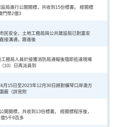
共建設局進行公開開標，共收到15份標書。 經開標
澳門幣2億3
市民安全，土地工務局與公共建設局已對嘉安
直接溝通，跟進後
土地工務局人員於接獲消防局通報後隨即抵達現場
（10）日再派員到
月15日至2023年12月30日將對橫琴口岸澳方
圍蔽（詳見附
行公開開標，共收到13份標書。 經開標程序後，
億5千9百多