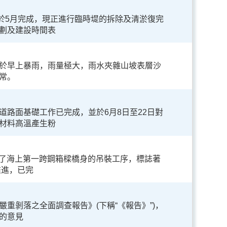
於5月完成，現正進行臨時堤的拆除及清淤復完
規劃及建設時間表
於早上暴雨，雨量極大，雨水夾雜山坡表層沙
常。
路面基礎工作已完成，並於6月8日至22日對
材料高溫產生粉
完成了海上第一跨鋼箱樑橋身的吊裝工序，標誌著
推進，已完
重剝落之全面調查報告》(下稱“《報告》”)，
的意見