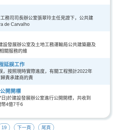
輸工務司司長辦公室張翠玲主任見證下，公共建
e Carvalho
作，建設發展辦公室及土地工務運輸局公共建築廳及
相關服務的維
程延誤工作
，按照現時實際進度，有關工程預計2022年
可歸責承建商的責
庫公開開標
17日)於建設發展辦公室進行公開開標，共收到
幣4億7千6
19
下一頁
尾頁