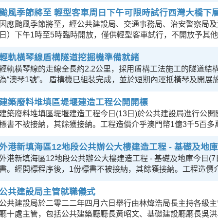
颱風季節將至 輕型客車周日下午可限時試行西灣大橋下
因應颱風季節將至，經公共建設局、交通事務局、治安警察局及
日）下午1時至5時臨時開放，僅供輕型客車試行，不開放予其
輕軌橫琴線盾構隧道挖掘機準備就緒
輕軌橫琴線的走線全長約2.2公里，採用盾構工法施工的隧道結構
為“澳琴1號”。 盾構機已組裝完成，並於短期內運抵橫琴及開展
建築廢料堆填區堤堰建造工程公開開標
建築廢料堆填區堤堰建造工程今日(13日)於公共建設局進行公開
標書不被接納，其餘獲接納。工程造價介乎澳門幣1億3千5百多
外港新填海區12地段公共辦公大樓建造工程 - 基礎及地
外港新填海區12地段公共辦公大樓建造工程 - 基礎及地庫今日(
書。經開標程序後，1份標書不被接納，其餘獲接納。工程造價
公共建設局主管就職儀式
公共建設局於二零二二年四月六日舉行由林煒浩局長主持各級主
廳十處主管，包括公共建築廳廳長黃昭文、基礎建設廳廳長吳洪