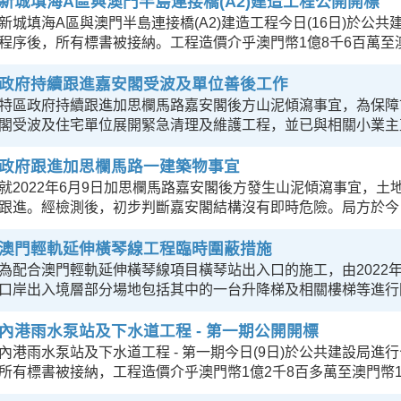
新城填海A區與澳門半島連接橋(A2)建造工程公開開標
新城填海A區與澳門半島連接橋(A2)建造工程今日(16日)於公
程序後，所有標書被接納。工程造價介乎澳門幣1億8千6百萬至
政府持續跟進嘉安閣受波及單位善後工作
特區政府持續跟進加思欄馬路嘉安閣後方山泥傾瀉事宜，為保障
閣受波及住宅單位展開緊急清理及維護工程，並已與相關小業主
政府跟進加思欄馬路一建築物事宜
就2022年6月9日加思欄馬路嘉安閣後方發生山泥傾瀉事宜，
跟進。經檢測後，初步判斷嘉安閣結構沒有即時危險。局方於今
澳門輕軌延伸橫琴線工程臨時圍蔽措施
為配合澳門輕軌延伸橫琴線項目橫琴站出入口的施工，由2022年6
口岸出入境層部分場地包括其中的一台升降梯及相關樓梯等進行
內港雨水泵站及下水道工程 - 第一期公開開標
內港雨水泵站及下水道工程 - 第一期今日(9日)於公共建設局進
所有標書被接納，工程造價介乎澳門幣1億2千8百多萬至澳門幣1