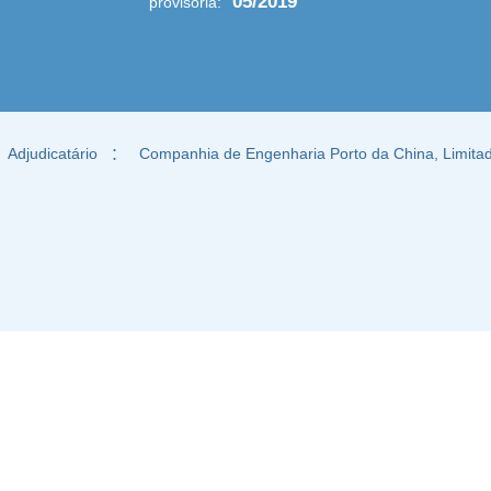
05/2019
provisória:
Adjudicatário
：
Companhia de Engenharia Porto da China, Limita