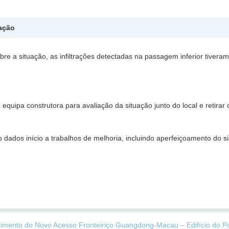
ação
bre a situação, as infiltrações detectadas na passagem inferior tiver
 à equipa construtora para avaliação da situação junto do local e retir
 dados início a trabalhos de melhoria, incluindo aperfeiçoamento d
mento do Novo Acesso Fronteiriço Guangdong-Macau – Edifício do Po