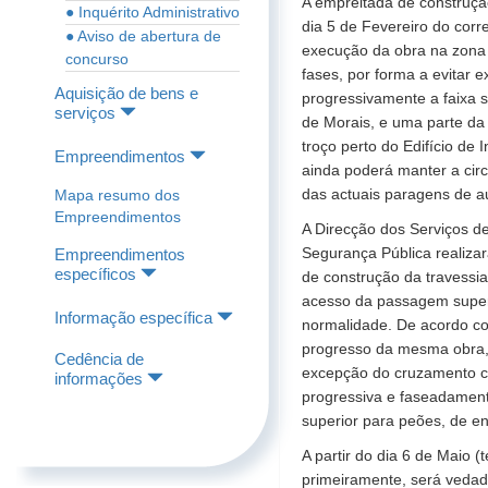
A empreitada de construção
● Inquérito Administrativo
dia 5 de Fevereiro do corr
● Aviso de abertura de
execução da obra na zona 
concurso
fases, por forma a evitar
Aquisição de bens e
progressivamente a faixa 
serviços
de Morais, e uma parte da 
troço perto do Edifício de
Empreendimentos
ainda poderá manter a cir
das actuais paragens de a
Mapa resumo dos
Empreendimentos
A Direcção dos Serviços d
Segurança Pública realiza
Empreendimentos
específicos
de construção da travessia
acesso da passagem superi
Informação específica
normalidade. De acordo co
progresso da mesma obra, 
Cedência de
excepção do cruzamento ce
informações
progressiva e faseadament
superior para peões, de en
A partir do dia 6 de Maio 
primeiramente, será vedada