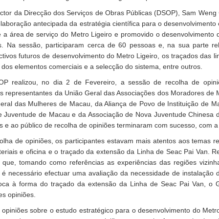
ctor da Direcção dos Serviços de Obras Públicas (DSOP), Sam Weng 
elaboração antecipada da estratégia científica para o desenvolviment
 a área de serviço do Metro Ligeiro e promovido o desenvolvimento 
es. Na sessão, participaram cerca de 60 pessoas e, na sua parte re
tivos futuros de desenvolvimento do Metro Ligeiro, os traçados das l
dos elementos comerciais e a selecção do sistema, entre outros.
P realizou, no dia 2 de Fevereiro, a sessão de recolha de opini
os representantes da União Geral das Associações dos Moradores de
eral das Mulheres de Macau, da Aliança de Povo de Instituição de 
 Juventude de Macau e da Associação de Nova Juventude Chinesa de
is e ao público de recolha de opiniões terminaram com sucesso, com a
olha de opiniões, os participantes estavam mais atentos aos temas 
eriais e oficina e o traçado da extensão da Linha de Seac Pai Van. R
u que, tomando como referências as experiências das regiões vizin
 é necessário efectuar uma avaliação da necessidade de instalação do
oca à forma do traçado da extensão da Linha de Seac Pai Van, o 
es opiniões.
 opiniões sobre o estudo estratégico para o desenvolvimento do Metro