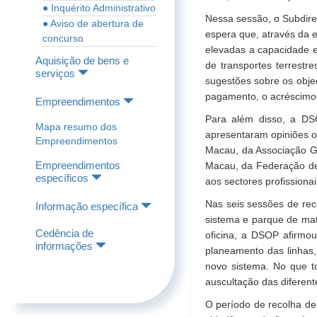
● Inquérito Administrativo
Nessa sessão, o Subdire
● Aviso de abertura de
espera que, através da 
concurso
elevadas a capacidade e
Aquisição de bens e
de transportes terrestr
serviços
sugestões sobre os objec
pagamento, o acréscimo 
Empreendimentos
Para além disso, a DSO
Mapa resumo dos
apresentaram opiniões 
Empreendimentos
Macau, da Associação G
Empreendimentos
Macau, da Federação de
específicos
aos sectores profissiona
Nas seis sessões de rec
Informação específica
sistema e parque de mat
Cedência de
oficina, a DSOP afirmo
informações
planeamento das linhas,
novo sistema. No que t
auscultação das diferent
O período de recolha de