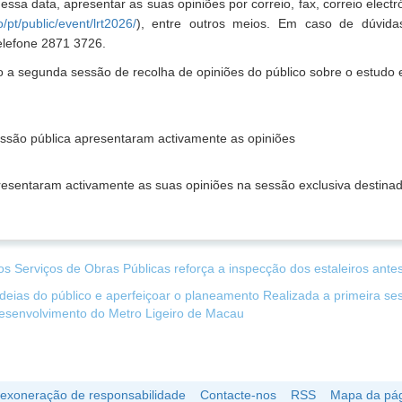
essa data, apresentar as suas opiniões por correio, fax, correio electr
pt/public/event/lrt2026/
), entre outros meios. Em caso de dúvidas
elefone 2871 3726.
 a segunda sessão de recolha de opiniões do público sobre o estudo e
essão pública apresentaram activamente as opiniões
resentaram activamente as suas opiniões na sessão exclusiva destina
os Serviços de Obras Públicas reforça a inspecção dos estaleiros ante
ideias do público e aperfeiçoar o planeamento Realizada a primeira se
desenvolvimento do Metro Ligeiro de Macau
 exoneração de responsabilidade
Contacte-nos
RSS
Mapa da pág