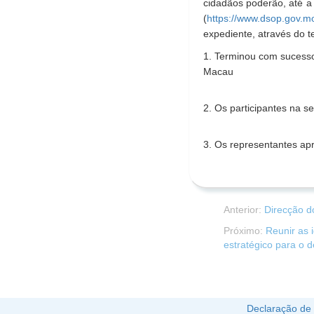
cidadãos poderão, até a 
(
https://www.dsop.gov.mo/
expediente, através do t
1. Terminou com sucesso
Macau
2. Os participantes na s
3. Os representantes ap
Anterior:
Direcção d
Próximo:
Reunir as 
estratégico para o 
Declaração de