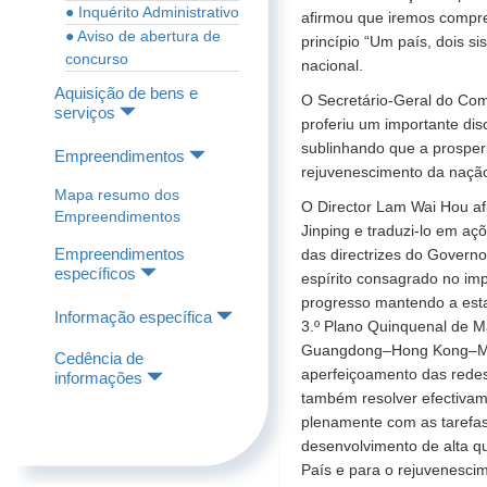
● Inquérito Administrativo
afirmou que iremos compre
● Aviso de abertura de
princípio “Um país, dois s
concurso
nacional.
Aquisição de bens e
O Secretário-Geral do Comi
serviços
proferiu um importante di
sublinhando que a prosper
Empreendimentos
rejuvenescimento da nação 
Mapa resumo dos
O Director Lam Wai Hou afi
Empreendimentos
Jinping e traduzi-lo em a
Empreendimentos
das directrizes do Govern
específicos
espírito consagrado no impo
progresso mantendo a esta
Informação específica
3.º Plano Quinquenal de Ma
Guangdong–Hong Kong–Mac
Cedência de
aperfeiçoamento das redes
informações
também resolver efectivam
plenamente com as tarefas 
desenvolvimento de alta qu
País e para o rejuvenesci