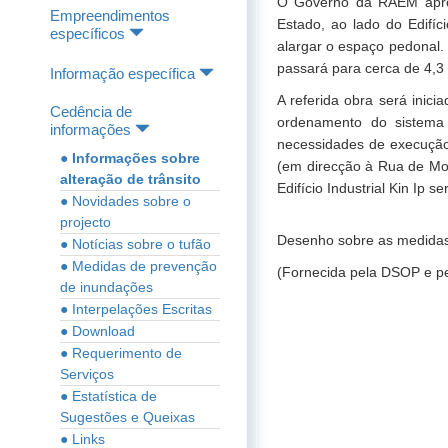
O Governo da RAEM aprove
Empreendimentos
Estado, ao lado do Edifíc
específicos
alargar o espaço pedonal.
passará para cerca de 4,3
Informação específica
A referida obra será inic
Cedência de
ordenamento do sistema 
informações
necessidades de execução
● Informações sobre
(em direcção à Rua de Mon
alteração de trânsito
Edifício Industrial Kin Ip 
● Novidades sobre o
projecto
Desenho sobre as medidas 
● Notícias sobre o tufão
● Medidas de prevenção
(Fornecida pela DSOP e p
de inundações
● Interpelações Escritas
● Download
● Requerimento de
Serviços
● Estatística de
Sugestões e Queixas
● Links