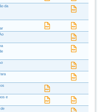
ão da
ar
 Ao
ha
de
Ao
Para
Dos
hos e
 de