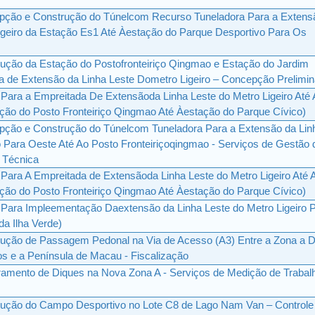
pção e Construção do Túnelcom Recurso Tuneladora Para a Extens
Ligeiro da Estação Es1 Até Àestação do Parque Desportivo Para Os
ução da Estação do Postofronteiriço Qingmao e Estação do Jardim
a de Extensão da Linha Leste Dometro Ligeiro – Concepção Prelimin
 Para a Empreitada De Extensãoda Linha Leste do Metro Ligeiro Até
ão do Posto Fronteiriço Qingmao Até Àestação do Parque Cívico)
pção e Construção do Túnelcom Tuneladora Para a Extensão da Lin
o Para Oeste Até Ao Posto Fronteiriçoqingmao - Serviços de Gestão 
a Técnica
 Para A Empreitada de Extensãoda Linha Leste do Metro Ligeiro Até 
ão do Posto Fronteiriço Qingmao Até Àestação do Parque Cívico)
e Para Impleementação Daextensão da Linha Leste do Metro Ligeiro 
a Ilha Verde)
ução de Passagem Pedonal na Via de Acesso (A3) Entre a Zona a 
s e a Península de Macau - Fiscalização
amento de Diques na Nova Zona A - Serviços de Medição de Trabal
rução do Campo Desportivo no Lote C8 de Lago Nam Van – Controle