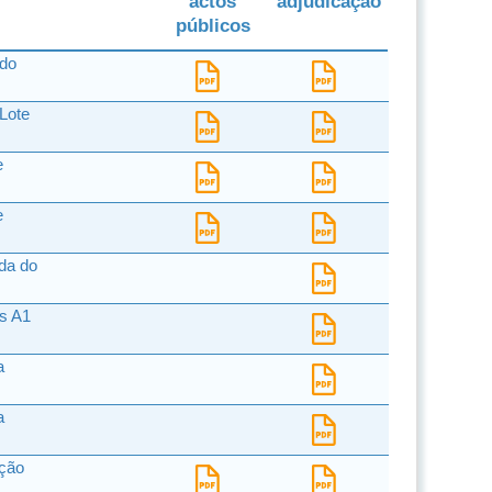
actos
adjudicação
públicos
 do
Lote
e
e
da do
s A1
a
a
ação