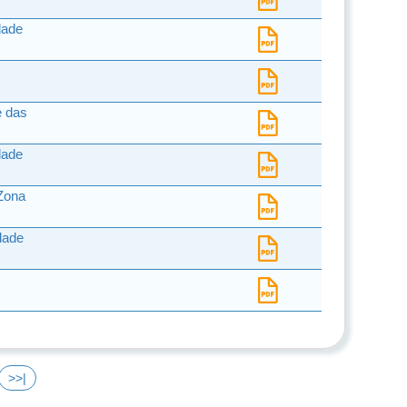
dade
e das
dade
Zona
dade
>>|