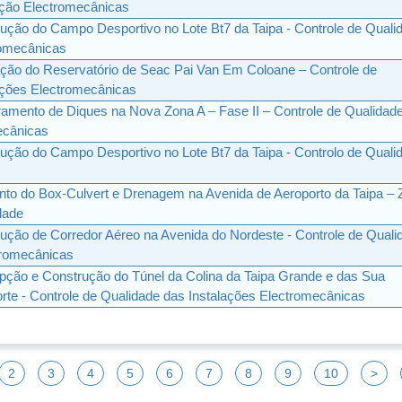
ação Electromecânicas
ução do Campo Desportivo no Lote Bt7 da Taipa - Controle de Quali
romecânicas
ção do Reservatório de Seac Pai Van Em Coloane – Controle de
ações Electromecânicas
amento de Diques na Nova Zona A – Fase II – Controle de Qualidad
ecânicas
ução do Campo Desportivo no Lote Bt7 da Taipa - Controlo de Quali
o do Box-Culvert e Drenagem na Avenida de Aeroporto da Taipa – 
dade
ução de Corredor Aéreo na Avenida do Nordeste - Controle de Quali
tromecânicas
ção e Construção do Túnel da Colina da Taipa Grande e das Sua
rte - Controle de Qualidade das Instalações Electromecânicas
2
3
4
5
6
7
8
9
10
>