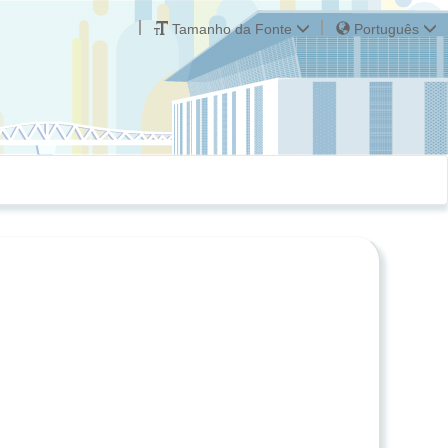
Tamanho da Fonte
Português
.