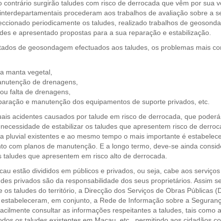
contrário surgirão taludes com risco de derrocada que vêm por sua v
s interdepartamentais procederam aos trabalhos de avaliação sobre a 
ccionado periodicamente os taludes, realizado trabalhos de geosonda
des e apresentado propostas para a sua reparação e estabilização.
tados de geosondagem efectuados aos taludes, os problemas mais com
a manta vegetal,
anutenção de drenagens,
 ou falta de drenagens,
eparação e manutenção dos equipamentos de suporte privados, etc.
uais acidentes causados por talude em risco de derrocada, que poderá
necessidade de estabilizar os taludes que apresentem risco de derroc
ua pluvial existentes e ao mesmo tempo o mais importante é estabele
to com planos de manutenção. E a longo termo, deve-se ainda conside
 taludes que apresentem em risco alto de derrocada.
au estão divididos em públicos e privados, ou seja, cabe aos serviço
ludes privados são da responsabilidade dos seus proprietários. Assim 
 os taludes do território, a Direcção dos Serviços de Obras Públicas 
estabeleceram, em conjunto, a Rede de Informação sobre a Segurança d
cilmente consultar as informações respeitantes a taludes, tais como a 
todos os taludes existentes em Macau, etc., permitindo aos cidadãos 