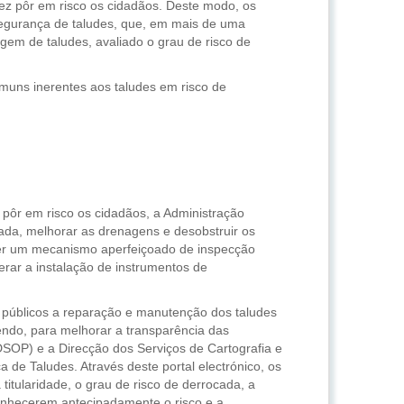
ez pôr em risco os cidadãos. Deste modo, os
segurança de taludes, que, em mais de uma
gem de taludes, avaliado o grau de risco de
uns inerentes aos taludes em risco de
 pôr em risco os cidadãos, a Administração
ada, melhorar as drenagens e desobstruir os
cer um mecanismo aperfeiçoado de inspecção
rar a instalação de instrumentos de
s públicos a reparação e manutenção dos taludes
sendo, para melhorar a transparência das
(DSOP) e a Direcção dos Serviços de Cartografia e
e Taludes. Através deste portal electrónico, os
titularidade, o grau de risco de derrocada, a
conhecerem antecipadamente o risco e a