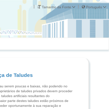
Tamanho da Fonte
Português
ça de Taludes
cau serem poucas e baixas, não podendo no
oprietários de taludes privados devem proceder
udes artificiais resultantes do
ior parte destes taludes estão próximos de
ceder oportunamente à sua reparação e