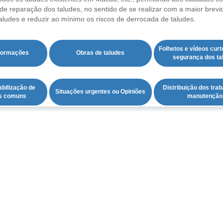
de reparação dos taludes, no sentido de se realizar com a maior brevi
taludes e reduzir ao mínimo os riscos de derrocada de taludes.
Folhetos e vídeos curt
nformações
Obras de taludes
segurança dos ta
bilização de 
Distribuição dos trab
Situações urgentes ou Opiniões
is comuns
manutenção