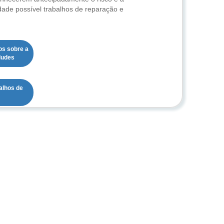
dade possível trabalhos de reparação e
os sobre a 
ludes
alhos de 