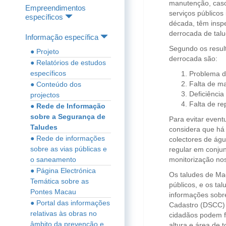
manutenção, caso 
Empreendimentos
serviços público
específicos
década, têm inspe
derrocada de talu
Informação específica
Segundo os resul
● Projeto
derrocada são:
● Relatórios de estudos
específicos
Problema d
Falta de m
● Conteúdo dos
Deficiência
projectos
Falta de r
● Rede de Informação
sobre a Segurança de
Para evitar event
Taludes
considera que há 
● Rede de informações
colectores de ág
sobre as vias públicas e
regular em conjun
o saneamento
monitorização nos
● Página Electrónica
Os taludes de Mac
Temática sobre as
públicos, e os ta
Pontes Macau
informações sobre
● Portal das informações
Cadastro (DSCC) 
relativas às obras no
cidadãos podem fa
âmbito da prevenção e
altura e área de 