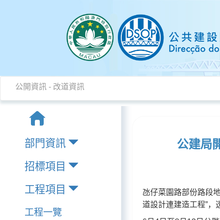
公開資訊
-
改道資訊
部門資訊
公建局
招標項目
工程項目
氹仔菜園路部份路段地
道設計連建造工程”，
工程一覽