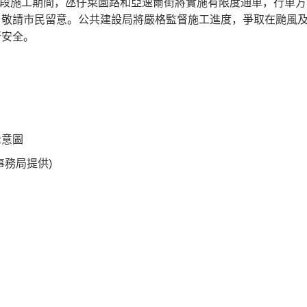
分階段施工期間，氹仔菜園路和亞速爾街將實施有限度通車，行車
，敬請市民留意。公共建設局將嚴格監督施工進度，爭取在颱風
行安全。
示意圖
事務局提供)