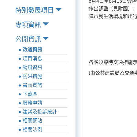
6月4日至8月13日
作出調整（見附圖）
特別發展項目
障市民生活環境和出
專項資訊
公開資訊
● 改道資訊
● 項目消息
各階段臨時交通措施
● 颱風資訊
(由公共建設局及交通
● 防洪措施
● 書面質詢
● 下載區
● 服務申請
● 建議及投訴統計
● 相關網站
● 相關法例