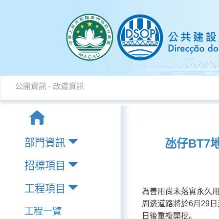
公開資訊
-
改道資訊
部門資訊
氹仔BT
招標項目
工程項目
為善用尚未落實永久用
周邊道路將於6月29
工程一覽
日後重複開挖。