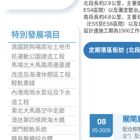
北段長約2.9公里，主要建
ES4區間）以及灘塗整治
南段長約4.8公里，主要
（ES5至ES6區間）以
設計連施工期為1500工
特別發展項目
逸園跑狗場原址土地市
定期落區街訪 (北段
民運動公園建造工程
馬場北大馬路周邊基建
改造及海濱休憩區工程
輕軌東線
內港南雨水泵站及下水
道工程
東北大馬路空中走廊
關閘
澳氹第四條跨海大橋
08
澳門輕軌系統
配合輕
05-2026
企”）
離島醫療綜合體