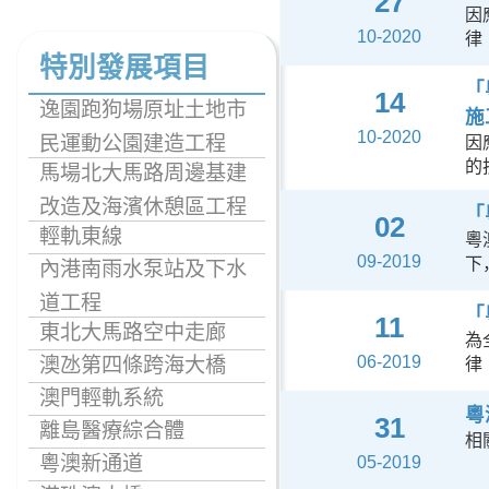
27
因
10-2020
律
特別發展項目
「
14
逸園跑狗場原址土地市
施
10-2020
民運動公園建造工程
因
的
馬場北大馬路周邊基建
改造及海濱休憩區工程
「
02
輕軌東線
粵
09-2019
下
內港南雨水泵站及下水
道工程
「
11
東北大馬路空中走廊
為
06-2019
澳氹第四條跨海大橋
律
澳門輕軌系統
粵
31
離島醫療綜合體
相
粵澳新通道
05-2019