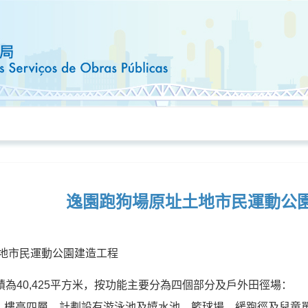
逸園跑狗場原址土地市民運動公
為40,425平方米，按功能主要分為四個部分及戶外田徑場：
央，樓高四層，計劃設有游泳池及嬉水池、籃球場、緩跑徑及兒童