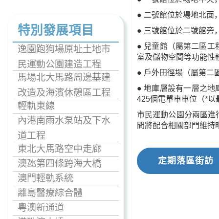
● 二號館位於場地北
特別發展項目
● 三號館位於二號館
● 兒童館（屬第二區
逸園跑狗場原址土地市
室及儲物空間等功能性
民運動公園建造工程
● 戶外田徑場（屬第
馬場北大馬路周邊基建
● 地庫層設有一層之地
改造及海濱休憩區工程
425個電單車車位（*
輕軌東線
市民運動公園分兩區進
內港南雨水泵站及下水
間將配合相關部門維持
道工程
東北大馬路空中走廊
定期落區街訪
澳氹第四條跨海大橋
澳門輕軌系統
離島醫療綜合體
粵澳新通道