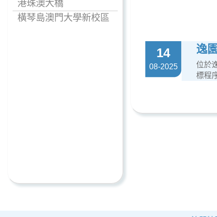
港珠澳大橋
橫琴島澳門大學新校區
逸園
14
位於
08-2025
標程