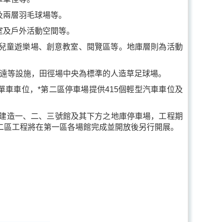
及兩層羽毛球場等。
室及戶外活動空間等。
内兒童遊樂場、創意教室、閱覽區等。地庫層則為活動
跳遠等設施，田徑場中央為標準的人造草足球場。
單車車位，*第二區停車場提供415個輕型汽車車位及
建造一、二、三號館及其下方之地庫停車場，工程期
二區工程將在第一區各場館完成並開放後另行開展。