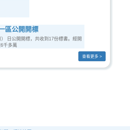
第一區公開開標
日） 日公開開標，共收到17份標書。經開
6千多萬
查看更多 >