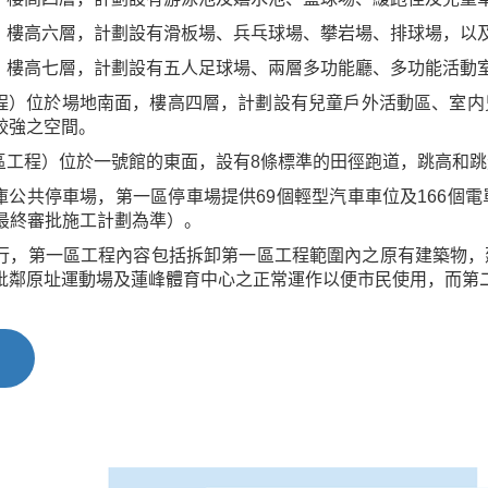
面，樓高六層，計劃設有滑板場、兵乓球場、攀岩場、排球場，以
旁，樓高七層，計劃設有五人足球場、兩層多功能廳、多功能活動
工程）位於場地南面，樓高四層，計劃設有兒童戶外活動區、室
較強之空間。
二區工程）位於一號館的東面，設有8條標準的田徑跑道，跳高和
庫公共停車場，第一區停車場提供69個輕型汽車車位及166個電
以最終審批施工計劃為準）。
行，第一區工程內容包括拆卸第一區工程範圍內之原有建築物，
毗鄰原址運動場及蓮峰體育中心之正常運作以便市民使用，而第