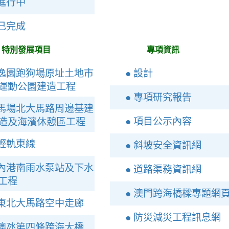
 進行中
 已完成
特別發展項目
專項資訊
 逸園跑狗場原址土地市
● 設計
運動公園建造工程
● 專項研究報告
 馬場北大馬路周邊基建
● 項目公示內容
造及海濱休憩區工程
 輕軌東線
● 斜坡安全資訊網
 內港南雨水泵站及下水
● 道路渠務資訊網
工程
● 澳門跨海橋樑專題網
 東北大馬路空中走廊
● 防災減災工程訊息網
 澳氹第四條跨海大橋