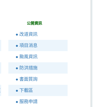
公開資訊
● 改道資訊
● 項目消息
● 颱風資訊
● 防洪措施
● 書面質詢
頁
● 下載區
● 服務申請