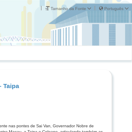
Tamanho da Fonte
Português
– Taipa
mente nas pontes de Sai Van, Governador Nobre de
ntre Macau, a Taipa e Coloane, articulando também as