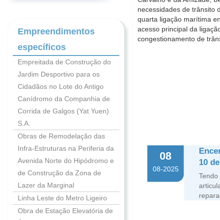
necessidades de trânsito 
quarta ligação marítima e
acesso principal da ligaç
Empreendimentos
congestionamento de trâns
específicos
Empreitada de Construção do
Jardim Desportivo para os
Cidadãos no Lote do Antigo
Canídromo da Companhia de
Corrida de Galgos (Yat Yuen)
S.A.
Obras de Remodelação das
Infra-Estruturas na Periferia da
Encer
08
Avenida Norte do Hipódromo e
10 de
08-2025
de Construção da Zona de
Tendo 
Lazer da Marginal
articu
repara
Linha Leste do Metro Ligeiro
Obra de Estação Elevatória de