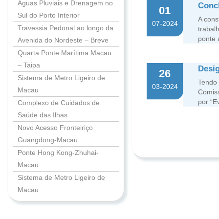
Águas Pluviais e Drenagem no
Conc
01
Sul do Porto Interior
A cons
07-2024
Travessia Pedonal ao longo da
trabal
ponte 
Avenida do Nordeste – Breve
Quarta Ponte Marítima Macau
– Taipa
Desig
26
Sistema de Metro Ligeiro de
Tendo 
03-2024
Macau
Comiss
por “E
Complexo de Cuidados de
Saúde das Ilhas
Novo Acesso Fronteiriço
Guangdong-Macau
Ponte Hong Kong-Zhuhai-
Macau
Sistema de Metro Ligeiro de
Macau