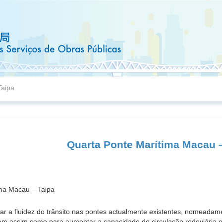
Taipa
Quarta Ponte Marítima Macau 
r a fluidez do trânsito nas pontes actualmente existentes, nomeada
em assim como para aumentar a capacidade de circulação rodoviária e