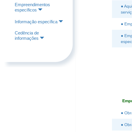
Empreendimentos
● Aqu
específicos
servi
Informação específica
● Emp
Cedência de
● Emp
informações
espec
Emp
● Obr
● Obr