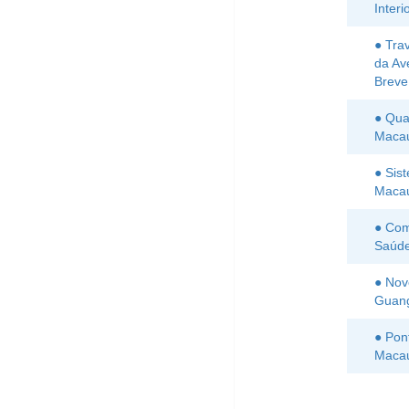
Interi
● Tra
da Av
Breve
● Qua
Macau
● Sis
Maca
● Com
Saúde
● Nov
Guan
● Pon
Maca