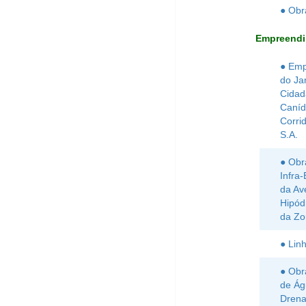
● Obr
Empreendi
● Emp
do Ja
Cidad
Caníd
Corri
S.A.
● Obr
Infra-
da Av
Hipód
da Zo
● Lin
● Obr
de Ág
Drena