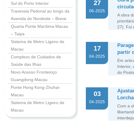
27
Sul do Porto Interior
circul
06-2025
Travessia Pedonal ao longo da
A obra d
Avenida do Nordeste – Breve
prioritá
Quarta Ponte Marítima Macau
27). Foi
– Taipa
Sistema de Metro Ligeiro de
Parage
17
Macau
partir 
04-2025
Complexo de Cuidados de
Em artic
Saúde das Ilhas
Interior
Novo Acesso Fronteiriço
do Posto 
Guangdong-Macau
Ponte Hong Kong-Zhuhai-
Ajusta
03
Macau
Lorchas
04-2025
Sistema de Metro Ligeiro de
Com a ob
Macau
libertan
interdep