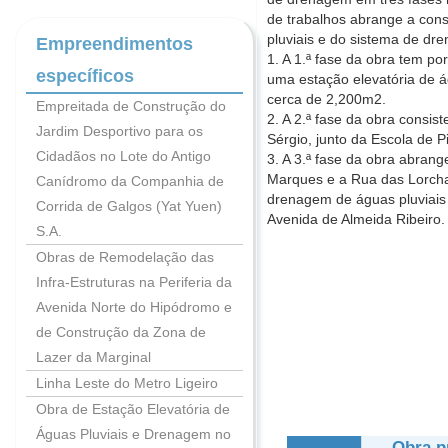
de trabalhos abrange a const
pluviais e do sistema de dre
Empreendimentos
1. A 1.ª fase da obra tem po
específicos
uma estação elevatória de á
cerca de 2,200m2.
Empreitada de Construção do
2. A 2.ª fase da obra consis
Jardim Desportivo para os
Sérgio, junto da Escola de 
Cidadãos no Lote do Antigo
3. A 3.ª fase da obra abran
Marques e a Rua das Lorchas
Canídromo da Companhia de
drenagem de águas pluviais 
Corrida de Galgos (Yat Yuen)
Avenida de Almeida Ribeiro.
S.A.
Obras de Remodelação das
Infra-Estruturas na Periferia da
Avenida Norte do Hipódromo e
de Construção da Zona de
Lazer da Marginal
Linha Leste do Metro Ligeiro
Obra de Estação Elevatória de
Águas Pluviais e Drenagem no
Obra p