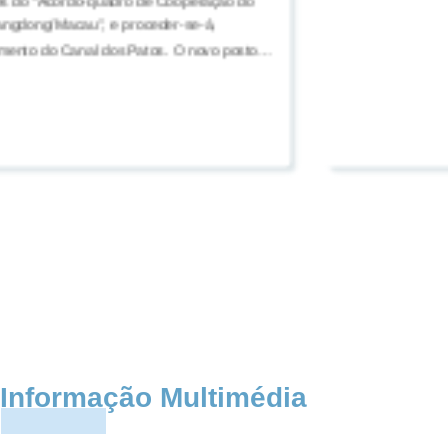
 do “Acordo-quadro de Cooperação do
ngdong/Macau”, e proceder-se-á,
ento do Canal dos Patos. O novo posto
o de “Posto Fronteiriço Qingmao”, e a sua
ício (de posto fronteiriço).
Informação Multimédia