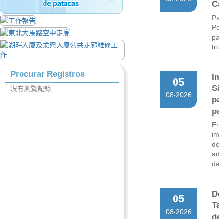
C
Pa
Po
pa
tr
Procurar Registros
I
05
S
沒有瀏覽記錄
08-2026
p
p
E
im
de
ad
da
D
05
T
08-2026
d