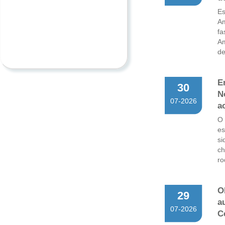
Es
Am
fa
Am
de
E
30
N
07-2026
a
O
es
si
ch
ro
O
29
a
07-2026
C