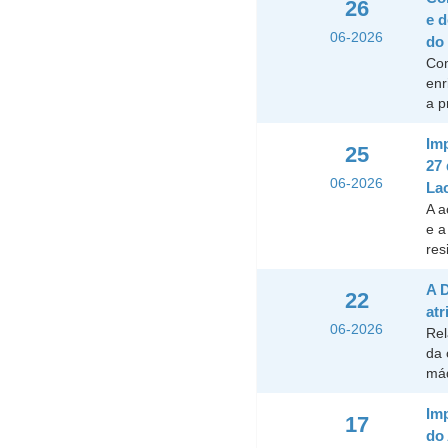
26
e d
06-2026
do
Com
enr
a p
Imp
25
27
06-2026
La
A a
e a
res
A D
22
atr
06-2026
Rel
da 
máq
Imp
17
do