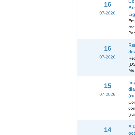
Con
16
Br
07-2026
Lig
Em 
rec
Par
Rem
16
de
07-2026
Rec
(DS
Mer
Imp
15
dia
07-2026
(ru
Com
con
(ru
A D
14
oco