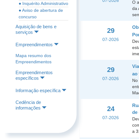
07-2026
O a
● Inquérito Administrativo
da 
● Aviso de abertura de
sen
concurso
Aquisição de bens e
Obr
29
serviços
Por
07-2026
Dev
Empreendimentos
est
ime
Mapa resumo dos
Empreendimentos
Vi
29
Empreendimentos
ao 
específicos
07-2026
No 
ent
Informação específica
Mac
Cedência de
Rua
24
informações
de
07-2026
Dev
com
a 3