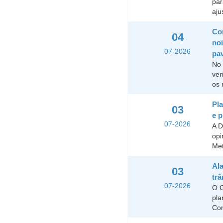
par
aju
Co
04
noi
07-2026
pa
No 
ver
os 
Pla
03
e p
07-2026
A D
opi
Met
Al
03
trâ
07-2026
O G
pla
Cor