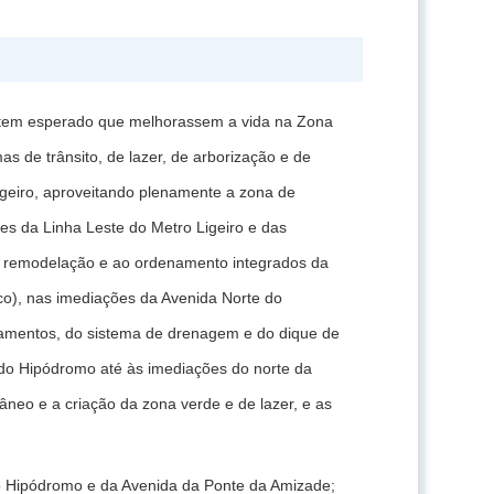
e tem esperado que melhorassem a vida na Zona
s de trânsito, de lazer, de arborização e de
igeiro, aproveitando plenamente a zona de
s da Linha Leste do Metro Ligeiro e das
 à remodelação e ao ordenamento integrados da
rco), nas imediações da Avenida Norte do
amentos, do sistema de drenagem e do dique de
 do Hipódromo até às imediações do norte da
neo e a criação da zona verde e de lazer, e as
o Hipódromo e da Avenida da Ponte da Amizade;