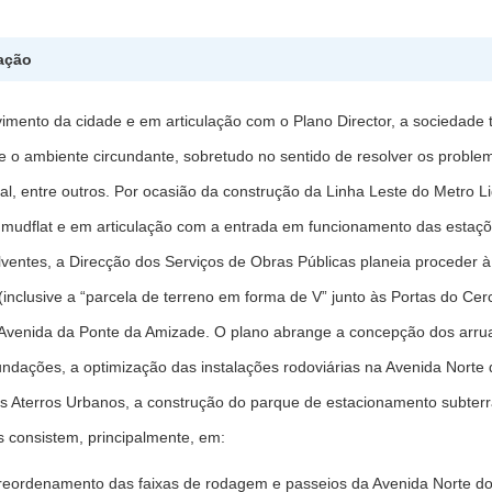
ação
imento da cidade e em articulação com o Plano Director, a sociedad
 o ambiente circundante, sobretudo no sentido de resolver os problema
al, entre outros. Por ocasião da construção da Linha Leste do Metro L
udflat e em articulação com a entrada em funcionamento das estaçõe
lventes, a Direcção dos Serviços de Obras Públicas planeia proceder
(inclusive a “parcela de terreno em forma de V” junto às Portas do Ce
Avenida da Ponte da Amizade. O plano abrange a concepção dos arru
ndações, a optimização das instalações rodoviárias na Avenida Norte
 Aterros Urbanos, a construção do parque de estacionamento subterrâ
s consistem, principalmente, em:
 reordenamento das faixas de rodagem e passeios da Avenida Norte d