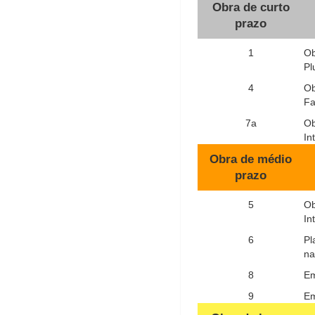
Obra de curto
prazo
1
Ob
Pl
4
Ob
Fa
7a
Ob
In
Obra de médio
prazo
5
Ob
In
6
Pl
na
8
Em
9
Em