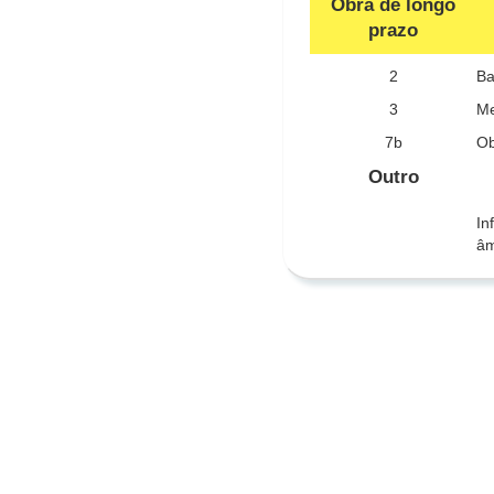
Obra de longo
prazo
2
Ba
3
Me
7b
Ob
Outro
In
âm