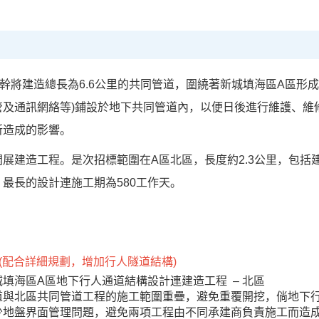
幹將建造總長為6.6公里的共同管道，圍繞著新城填海區A區形
管及通訊網絡等)鋪設於地下共同管道內，以便日後進行維護、維
所造成的影響。
開展建造工程。是次招標範圍在A區北區，長度約2.3公里，包括
最長的設計連施工期為580工作天。
(配合詳細規劃，增加行人隧道結構)
填海區A區地下行人通道結構設計連建造工程 – 北區
道與北區共同管道工程的施工範圍重疊，避免重覆開挖，倘地下
少地盤界面管理問題，避免兩項工程由不同承建商負責施工而造