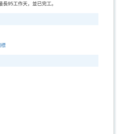
期最長95工作天，並已完工。
開標