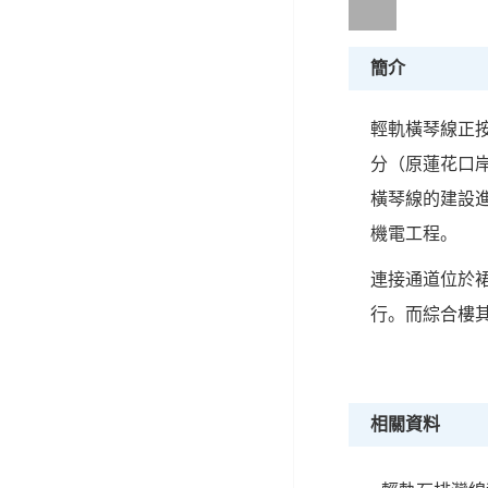
簡介
輕軌橫琴線正
分（原蓮花口岸
橫琴線的建設
機電工程。
連接通道位於
行。而綜合樓
相關資料