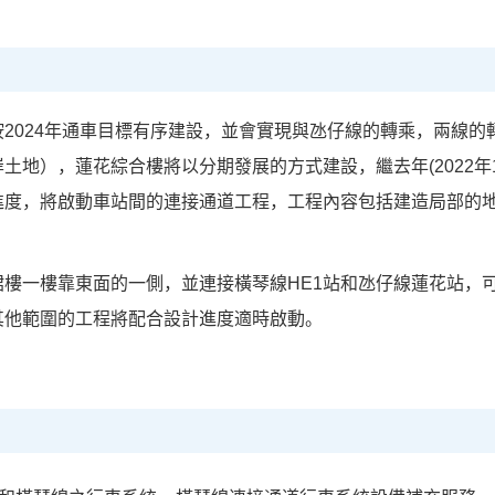
按2024年通車目標有序建設，並會實現與氹仔線的轉乘，兩線
土地），蓮花綜合樓將以分期發展的方式建設，繼去年(2022年
進度，將啟動車站間的連接通道工程，工程內容包括建造局部的
裙樓一樓靠東面的一側，並連接橫琴線HE1站和氹仔線蓮花站，
其他範圍的工程將配合設計進度適時啟動。