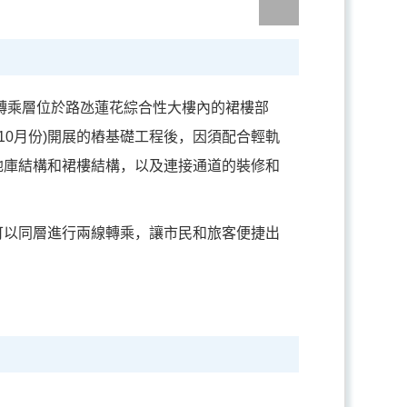
的轉乘層位於路氹蓮花綜合性大樓內的裙樓部
10月份)開展的樁基礎工程後，因須配合輕軌
地庫結構和裙樓結構，以及連接通道的裝修和
可以同層進行兩線轉乘，讓市民和旅客便捷出