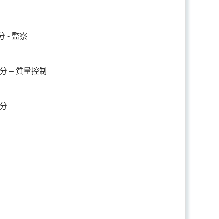
- 監察
 – 質量控制
分