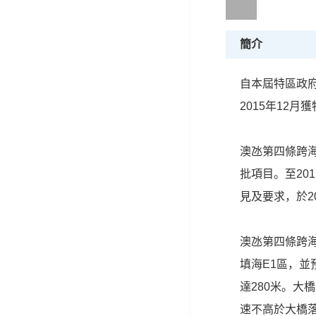
簡介
自本屆特區政
2015年12月
澳氹第四條跨海
批項目。至20
見及要求，於2
澳氹第四條跨
填海E1區，並
達280米。
速不高於大橋