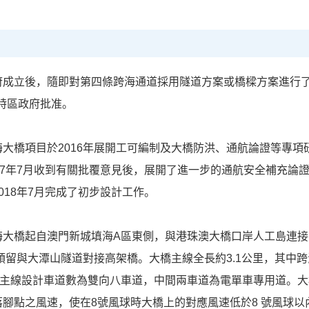
府成立後，隨即對第四條跨海通道採用隧道方案或橋樑方案進行
獲特區政府批准。
大橋項目於2016年展開工可編制及大橋防洪、通航論證等專項研
17年7月收到有關批覆意見後，展開了進一步的通航安全補充論證
018年7月完成了初步設計工作。
海大橋起自澳門新城填海A區東側，與港珠澳大橋口岸人工島連
預留與大潭山隧道對接高架橋。大橋主線全長約3.1公里，其中跨
大橋主線設計車道數為雙向八車道，中間兩車道為電單車專用道。
落腳點之風速，使在8號風球時大橋上的對應風速低於8 號風球