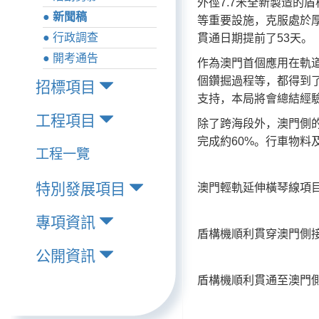
外徑7.7米全新製造的
● 新聞稿
等重要設施，克服處於
● 行政調查
貫通日期提前了53天。
● 開考通告
作為澳門首個應用在軌
個鑽掘過程等，都得到
招標項目
支持，本局將會總結經
工程項目
除了跨海段外，澳門側的
完成約60%。行車物
工程一覽
特別發展項目
澳門輕軌延伸橫琴線項
專項資訊
盾構機順利貫穿澳門側
公開資訊
盾構機順利貫通至澳門