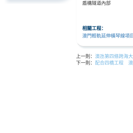
盾構隧道內部
相關工程：
澳門輕軌延伸橫琴線項
上一則：
澳氹第四條跨海大
下一則：
配合四橋工程 澳