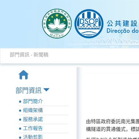
部門資訊
-
新聞稿
部門資訊
● 部門簡介
● 組織架構
● 服務承諾
由特區政府委託南光集團
● 工作報告
構隧道的貫通儀式，標
● 活動剪影