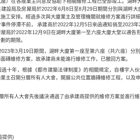
座）在各座業主同意及協助下相關維修工程已全部竣工。湖畔大
建設局及房屋局於2022年6月8日至8月29日期間分別與湖畔
施工安排。經過多次與大廈業主及管理機關就維修方案進行詳細
事件停滯不前， 承建商於2022年12月5日來函通知倘至202
屋局於2022年12月9日在湖畔大廈第一至六座大廈大堂以通
計劃的期限。
1日至2023年3月19日期間，湖畔大廈第一座至第六座（共六座
飾面磚維修方案，故承建商未能進行維修工作，已撤回方案。
超過十年，根據《都市建築法律制度》的相關規定，自樓宇入伙
業主召開分層所有人大會，開展公共位置牆磚維修工程，以及申
分層所有人大會先後議決通過了由承建商提供的維修方案並進行維修
局提供)