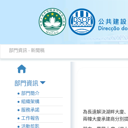
部門資訊
-
新聞稿
部門資訊
● 部門簡介
● 組織架構
● 服務承諾
為長遠解決湖畔大廈、
● 工作報告
兩幢大廈承建商分別
● 活動剪影