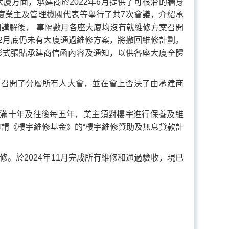
廈方面，承建商於2022年6月提供了可根治的牆身
大廈業主及管理機關代表等舉行了共7次會議，介紹承
講解後， 事隔數月各座大廈均沒有就維修方案召開
3年2月底仍未有大廈通過維修方案，將撤回維修計劃。
告形式張貼承建商信函內容及通知，以供各座大廈全體
）分別召開了分層所有人大會，並在會上否決了由承建商
滿十年及往後每五年，業主須對樓宇進行保養及維
請《樓宇維修基金》的“樓宇維修資助及無息貸款計
。於2024年11月完成所有維修和通過驗收，現已