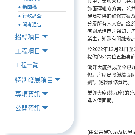
其中，業興大廈（共九
● 新聞稿
飾面磚維修方案，公共
● 行政調查
建商提供的維修方案及
分層所有人大會。鑑於
● 開考通告
有關承建商之通知，房
招標項目
業主，知悉有關維修
於2022年12月2
工程項目
提供的公共位置牆身
工程一覽
湖畔大廈落成至今已
修。房屋局將繼續協助
特別發展項目
劃”，減輕維修費用。
業興大廈(共九座)的
專項資訊
進入保固期。
公開資訊
(由公共建設局及房屋