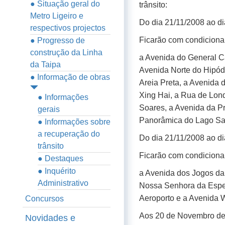
● Situação geral do
trânsito:
Metro Ligeiro e
Do dia 21/11/2008 ao d
respectivos projectos
Ficarão com condicionam
● Progresso de
construção da Linha
a Avenida do General C
da Taipa
Avenida Norte do Hipód
● Informação de obras
Areia Preta, a Avenida 
Xing Hai, a Rua de Lond
● Informações
Soares, a Avenida da P
gerais
Panorâmica do Lago Sa
● Informações sobre
a recuperação do
Do dia 21/11/2008 ao di
trânsito
Ficarão com condicionam
● Destaques
● Inquérito
a Avenida dos Jogos da 
Administrativo
Nossa Senhora da Esper
Aeroporto e a Avenida 
Concursos
Aos 20 de Novembro d
Novidades e