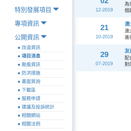
02
為
特別發展項目
12-2019
個
專項資訊
澳
21
澳
公開資訊
10-2019
進
● 改道資訊
友
29
● 項目消息
配
07-2019
對
● 颱風資訊
● 防洪措施
● 書面質詢
● 下載區
● 服務申請
● 建議及投訴統計
● 相關網站
● 相關法例