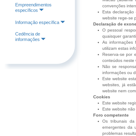
Empreendimentos
convenções intern
específicos
Esta declaração 
website rege-se p
Informação específica
Declaração de exone
O pessoal respo
Cedência de
quaisquer garanti
informações
As informações f
utilizam estas in
Reserva-se por e
conteúdos neste 
Não se responsab
informações ou d
Este website esta
websites, já est
website nem comp
Cookies
Este website regi
Este website não 
Foro competente
Os tribunais da
emergentes da u
problemas result