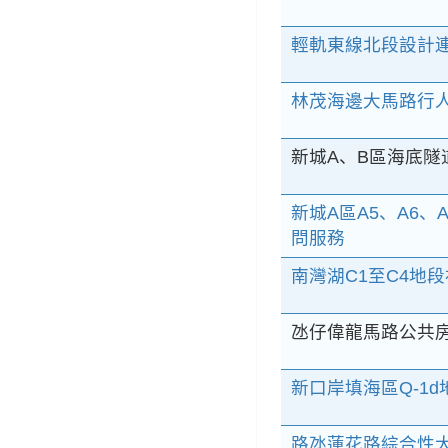
輕軌東線北段設計
林茂海邊大馬路行
新城A、B區海底隧
新城A區A5、A6、
問服務
南灣湖C1至C4地
氹仔偉龍馬路公共
新口岸填海區Q-1
路氹蓮花路綜合性大樓