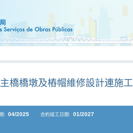
主橋橋墩及樁帽維修設計連施工工
04/2025
01/2027
期:
合約竣工日期: