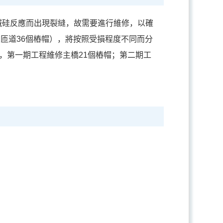
碱硅反應而出現裂縫，故需要進行維修，以確
及匝道36個樁帽），將按照受損程度不同而分
程，第一期工程維修主橋21個樁帽；第二期工