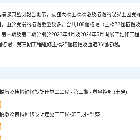
結構健康監測報告顯示，友誼大橋主橋橋墩及樁帽的混凝土因受
。由於受損的樁帽數量較多，合共108個樁帽（主橋72個樁帽
第一期及第二期分別於2023年4月及2024年5月開展了維修工
個樁帽；第三期工程維修主橋25個樁帽及匝道36個樁帽。
墩及椿帽維修設計連施工工程 - 第三期 - 質量控制 (土建)
橋墩及樁帽維修設計連施工工程-第三期 - 監察