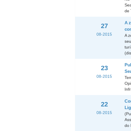
Sea
de 
A z
27
co
08-2015
A z
seu
tur
(di
Pub
23
Sea
08-2015
Ten
Opi
Inf
Con
22
Lig
08-2015
(Pu
Ass
do 