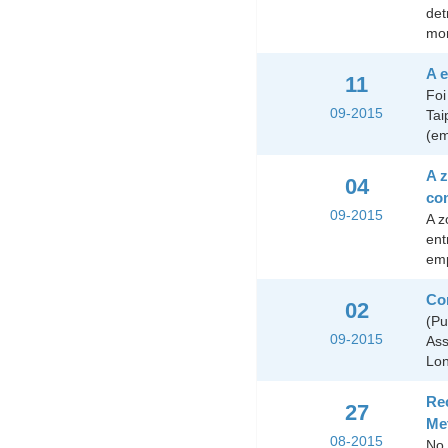
det
mon
A e
11
Foi
09-2015
Tai
(em
A z
04
com
09-2015
A z
ent
emp
Con
02
(Pu
09-2015
Ass
Lon
Re
27
Me
08-2015
No 