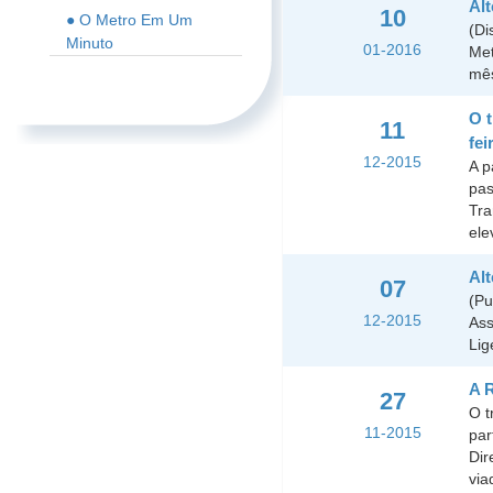
Al
10
● O Metro Em Um
(Di
Minuto
01-2016
Met
mês
O t
11
fei
12-2015
A p
pas
Tra
ele
Alt
07
(Pu
12-2015
Ass
Lig
A R
27
O t
11-2015
par
Dir
via