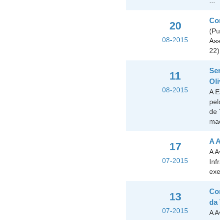
...
Con
20
(Pu
08-2015
Ass
22)
Ser
11
Oli
08-2015
A E
pel
de 
mad
A A
17
A A
07-2015
Inf
exe
Con
13
da 
07-2015
A A