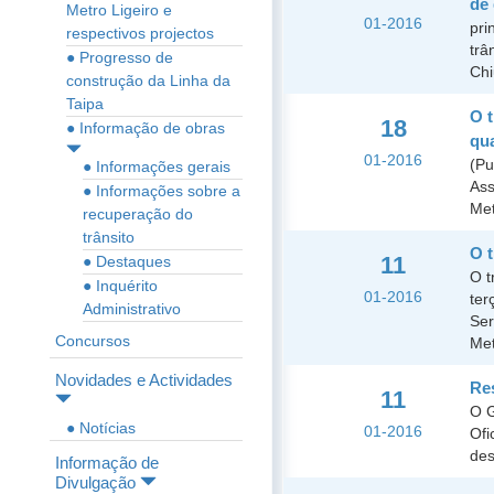
de 
Metro Ligeiro e
01-2016
pri
respectivos projectos
trâ
● Progresso de
Chi
construção da Linha da
Taipa
O t
18
● Informação de obras
qua
01-2016
(Pu
● Informações gerais
Ass
● Informações sobre a
Met
recuperação do
trânsito
O t
11
● Destaques
O t
● Inquérito
01-2016
ter
Administrativo
Ser
Concursos
Met
Novidades e Actividades
Re
11
O G
● Notícias
01-2016
Ofi
des
Informação de
Divulgação