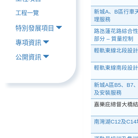
新城A、B區行車
工程一覽
理服務
特別發展項目
路氹蓮花路綜合性
部分 – 質量控制
專項資訊
輕軌東線北段設計連
公開資訊
輕軌東線南段設計連
新城A區B5、B7
及安裝服務
嘉樂庇總督大橋結構健康
南灣湖C12及C