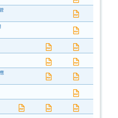
管
樓
供應