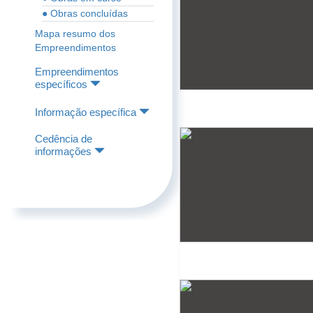
● Obras concluídas
Mapa resumo dos
Empreendimentos
Empreendimentos
específicos
Informação específica
Cedência de
informações