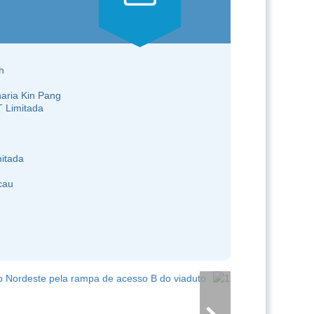
h
aria Kin Pang
T Limitada
mitada
cau