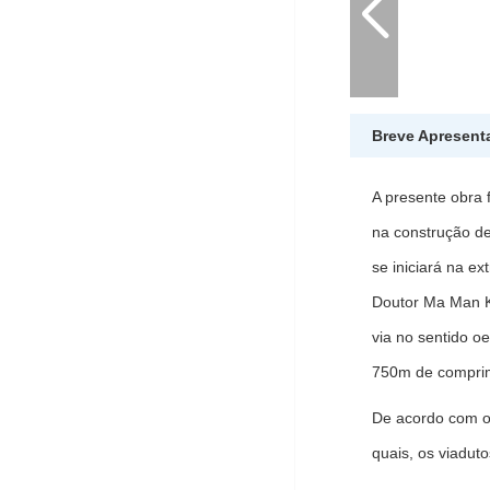
Breve Apresent
A presente obra 
na construção d
se iniciará na e
Doutor Ma Man Ke
via no sentido o
750m de comprim
De acordo com o 
quais, os viadut