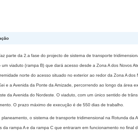
ação
faz parte da 2.a fase do projecto de sistema de transporte tridimensi
e um viaduto (rampa B) que dará acesso desde a Zona A dos Novos Ate
xtremidade norte do acesso situado no exterior ao redor da Zona A dos
i e a Avenida da Ponte da Amizade, percorrendo ao longo da área exte
este da Avenida do Nordeste. O viaduto, com um único sentido de trân
ento. O prazo máximo de execução é de 550 dias de trabalho.
planeamento, o sistema de transporte tridimensional na Rotunda da A
os da rampa A e da rampa C que entraram em funcionamento no final 