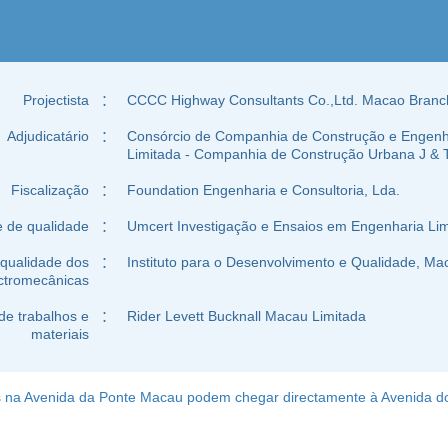
Projectista
：
CCCC Highway Consultants Co.,Ltd. Macao Branc
Adjudicatário
：
Consórcio de Companhia de Construção e Engenh
Limitada - Companhia de Construção Urbana J & 
Fiscalização
：
Foundation Engenharia e Consultoria, Lda.
e de qualidade
：
Umcert Investigação e Ensaios em Engenharia Li
 qualidade dos
：
Instituto para o Desenvolvimento e Qualidade, Ma
ectromecânicas
de trabalhos e
：
Rider Levett Bucknall Macau Limitada
materiais