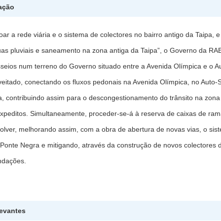
ação
çoar a rede viária e o sistema de colectores no bairro antigo da Taipa,
uas pluviais e saneamento na zona antiga da Taipa”, o Governo da RA
sseios num terreno do Governo situado entre a Avenida Olímpica e o A
eitado, conectando os fluxos pedonais na Avenida Olímpica, no Auto-
, contribuindo assim para o descongestionamento do trânsito na zona
xpeditos. Simultaneamente, proceder-se-á à reserva de caixas de rama
olver, melhorando assim, com a obra de abertura de novas vias, o s
Ponte Negra e mitigando, através da construção de novos colectores 
undações.
levantes