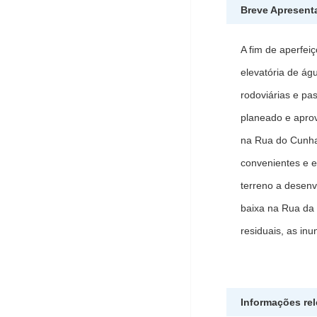
Breve Apresent
A fim de aperfei
elevatória de ág
rodoviárias e pa
planeado e aprov
na Rua do Cunha
convenientes e e
terreno a desenv
baixa na Rua da 
residuais, as in
Informações re