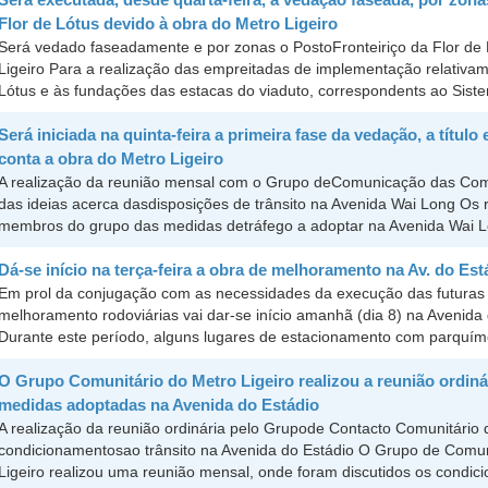
Flor de Lótus devido à obra do Metro Ligeiro
Será vedado faseadamente e por zonas o PostoFronteiriço da Flor de 
Ligeiro Para a realização das empreitadas de implementação relativam
Lótus e às fundações das estacas do viaduto, correspondents ao Siste
Será iniciada na quinta-feira a primeira fase da vedação, a títu
conta a obra do Metro Ligeiro
A realização da reunião mensal com o Grupo deComunicação das Comun
das ideias acerca dasdisposições de trânsito na Avenida Wai Long Os
membros do grupo das medidas detráfego a adoptar na Avenida Wai L
Dá-se início na terça-feira a obra de melhoramento na Av. do Est
Em prol da conjugação com as necessidades da execução das futuras 
melhoramento rodoviárias vai dar-se início amanhã (dia 8) na Avenid
Durante este período, alguns lugares de estacionamento com parquíme
O Grupo Comunitário do Metro Ligeiro realizou a reunião ordiná
medidas adoptadas na Avenida do Estádio
A realização da reunião ordinária pelo Grupode Contacto Comunitário d
condicionamentosao trânsito na Avenida do Estádio O Grupo de Comu
Ligeiro realizou uma reunião mensal, onde foram discutidos os condic