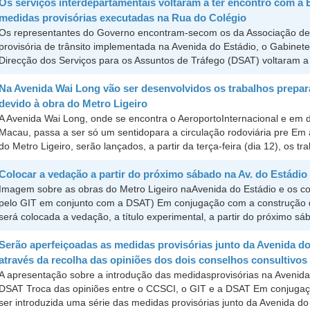
Os serviços interdepartamentais voltaram a ter encontro com a
medidas provisórias executadas na Rua do Colégio
Os representantes do Governo encontram-secom os da Associação de
provisória de trânsito implementada na Avenida do Estádio, o Gabinete
Direcção dos Serviços para os Assuntos de Tráfego (DSAT) voltaram a 
Na Avenida Wai Long vão ser desenvolvidos os trabalhos preparatá
devido à obra do Metro Ligeiro
A Avenida Wai Long, onde se encontra o AeroportoInternacional e em 
Macau, passa a ser só um sentidopara a circulação rodoviária pre Em
do Metro Ligeiro, serão lançados, a partir da terça-feira (dia 12), os tra
Colocar a vedação a partir do próximo sábado na Av. do Estádio 
Imagem sobre as obras do Metro Ligeiro naAvenida do Estádio e os co
pelo GIT em conjunto com a DSAT) Em conjugação com a construção d
será colocada a vedação, a título experimental, a partir do próximo sába
Serão aperfeiçoadas as medidas provisórias junto da Avenida do
através da recolha das opiniões dos dois conselhos consultivos
A apresentação sobre a introdução das medidasprovisórias na Avenida
DSAT Troca das opiniões entre o CCSCI, o GIT e a DSAT Em conjugaçã
ser introduzida uma série das medidas provisórias junto da Avenida do 