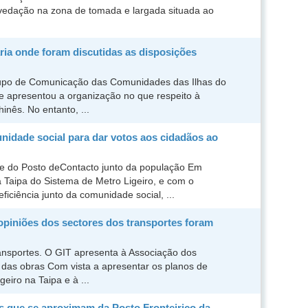
 vedação na zona de tomada e largada situada ao
ria onde foram discutidas as disposições
rupo de Comunicação das Comunidades das Ilhas do
de apresentou a organização no que respeito à
inês. No entanto, ...
idade social para dar votos aos cidadãos ao
te do Posto deContacto junto da população Em
Taipa do Sistema de Metro Ligeiro, e com o
ficiência junto da comunidade social, ...
 opiniões dos sectores dos transportes foram
nsportes. O GIT apresenta à Associação dos
as obras Com vista a apresentar os planos de
eiro na Taipa e à ...
as que se aproximam da Posto Fronteiriço da