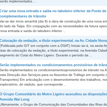
serão implementados ...
Criar uma nova entrada e saída no tabuleiro inferior da Ponte de
complementares de trânsito
Vai-se dar início amanhã (dia 8) à obra de construção de uma nova e
do lado da Taipa. Em conjugação com as necessidades da futura opera
nova entrada e saída do tabuleiro inferior ...
Colocação da vedação, a título experimental, na Av. Cidade Nova,
(Publicada pelo GIT em conjunto com a DSAT) Iniciar-se-á, na sexta-fei
fase de colocação da vedação, a título experimental, na Avenida Cida
segmento do Cotai do Metro Ligeiro. Durante o período da ...
Serão implementados os condicionamentos provisórios de trânsit
Serão implementados os condicionamentosprovisórios de trânsito na Av
pela Direcção dos Serviços para os Assuntos de Tráfego em conjunto c
Transportes) Em articulação com o desenvolvimento dos trabalhos, 
exploratório, do viaduto, que corresponde ...
O Grupo Comunitário do Metro Ligeiro auscultou as disposições
Avenida Wai Long
Ultimamente, o Grupo de Comunicação das Comunidades das Ilhas do 