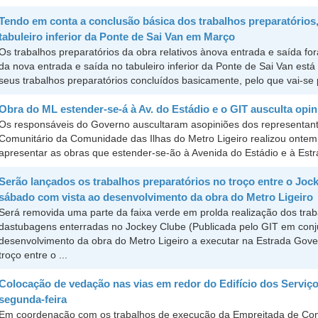
Tendo em conta a conclusão básica dos trabalhos preparatórios,
tabuleiro inferior da Ponte de Sai Van em Março
Os trabalhos preparatórios da obra relativos ànova entrada e saída f
da nova entrada e saída no tabuleiro inferior da Ponte de Sai Van es
seus trabalhos preparatórios concluídos basicamente, pelo que vai-se 
Obra do ML estender-se-á à Av. do Estádio e o GIT ausculta op
Os responsáveis do Governo auscultaram asopiniões dos representan
Comunitário da Comunidade das Ilhas do Metro Ligeiro realizou ontem
apresentar as obras que estender-se-ão à Avenida do Estádio e à Est
Serão lançados os trabalhos preparatórios no troço entre o Jock
sábado com vista ao desenvolvimento da obra do Metro Ligeiro
Será removida uma parte da faixa verde em prolda realização dos trab
dastubagens enterradas no Jockey Clube (Publicada pelo GIT em co
desenvolvimento da obra do Metro Ligeiro a executar na Estrada Gove
troço entre o ...
Colocação de vedação nas vias em redor do Edifício dos Serviço
segunda-feira
Em coordenação com os trabalhos de execução da Empreitada de Con